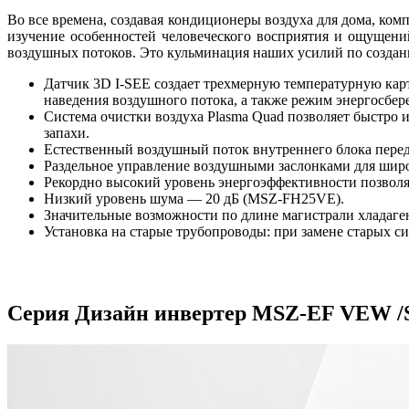
Во все времена, создавая кондиционеры воздуха для дома, ком
изучение особенностей человеческого восприятия и ощущени
воздушных потоков. Это кульминация наших усилий по создан
Датчик 3D I-SEE создает трехмерную температурную кар
наведения воздушного потока, а также режим энергосбер
Система очистки воздуха Plasma Quad позволяет быстро 
запахи.
Естественный воздушный поток внутреннего блока перед
Раздельное управление воздушными заслонками для широк
Рекордно высокий уровень энергоэффективности позволяет
Низкий уровень шума — 20 дБ (MSZ-FH25VE).
Значительные возможности по длине магистрали хладаген
Установка на старые трубопроводы: при замене старых си
Серия Дизайн инвертер MSZ-EF VEW /S