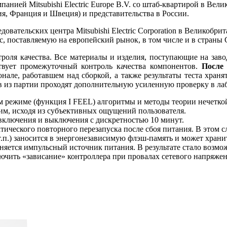
анией Mitsubishi Electric Europe B.V. со штаб-квартирой в Вел
я, Франция и Швеция) и представительства в России.
довательских центра Mitsubishi Electric Corporation в Великоб
ic, поставляемую на европейский рынок, в том числе и в страны 
роля качества. Все материалы и изделия, поступающие на завод
твует промежуточный контроль качества компонентов.
После 
але, работавшем над сборкой, а также результаты теста храня
в из партии проходят дополнительную усиленную проверку в лаб
режиме (функция I FEEL) алгоритмы и методы теории нечеткой л
им, исходя из субъективных ощущений пользователя.
 включения и выключения с дискретностью 10 минут.
ического повторного перезапуска после сбоя питания. В этом 
.п.) заносится в энергонезависимую флэш-память и может хранить
няется импульсный источник питания. В результате стало возмо
ючить «зависание» контроллера при провалах сетевого напряжен