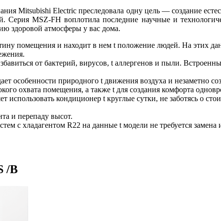
пания Mitsubishi Electric преследовала одну цель — создание ес
й. Серия MSZ-FH воплотила последние научные и технологиче
ию здоровой атмосферы у вас дома.
тину помещения и находит в нем t положение людей. На этих д
ежения.
избавиться от бактерий, вирусов, t аллергенов и пыли. Встрое
ает особенности природного t движения воздуха и незаметно с
ого охвата помещения, а также t для создания комфорта одновр
 использовать кондиционер t круглые сутки, не заботясь о сто
та и перепаду высот.
стем с хладагентом R22 на данные t модели не требуется замена
 /B