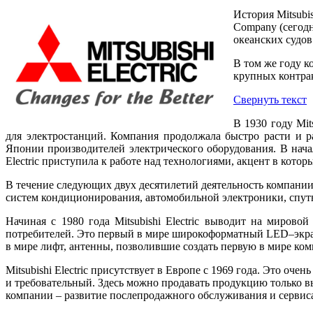
История Mitsubis
Company (сегодня
океанских судов.
В том же году к
крупных контрак
Свернуть текст
В 1930 году Mit
для электростанций. Компания продолжала быстро расти и 
Японии производителей электрического оборудования. В начале
Electric приступила к работе над технологиями, акцент в кот
В течение следующих двух десятилетий деятельность компании в
систем кондиционирования, автомобильной электроники, спутн
Начиная с 1980 года Mitsubishi Electric выводит на миров
потребителей. Это первый в мире широкоформатный LED–экра
в мире лифт, антенны, позволившие создать первую в мире комм
Mitsubishi Electric присутствует в Европе с 1969 года. Это оч
и требовательный. Здесь можно продавать продукцию только в
компании – развитие послепродажного обслуживания и сервис