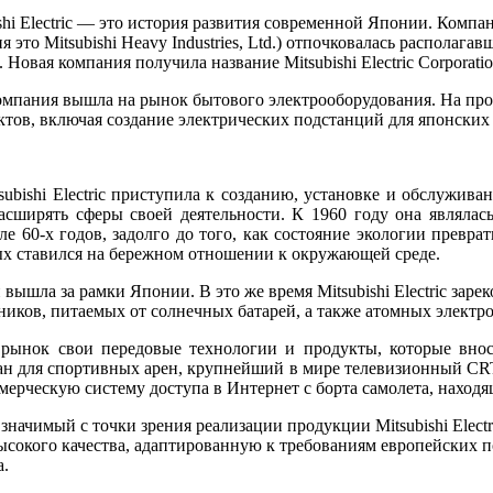
hi Electric — это история развития современной Японии. Компания
 это Mitsubishi Heavy Industries, Ltd.) отпочковалась располага
 Новая компания получила название Mitsubishi Electric Corporatio
омпания вышла на рынок бытового электрооборудования. На прот
тов, включая создание электрических подстанций для японских
subishi Electric приступила к созданию, установке и обслужив
расширять сферы своей деятельности. К 1960 году она являл
 60-х годов, задолго до того, как состояние экологии преврати
орых ставился на бережном отношении к окружающей среде.
ышла за рамки Японии. В это же время Mitsubishi Electric заре
иков, питаемых от солнечных батарей, а также атомных электр
ой рынок свои передовые технологии и продукты, которые вн
н для спортивных арен, крупнейший в мире телевизионный CRT
ерческую систему доступа в Интернет с борта самолета, находящ
ень значимый с точки зрения реализации продукции Mitsubishi El
ысокого качества, адаптированную к требованиям европейских 
а.